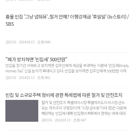
흉물 빈집 '그냥 냅둬유'..철거 안해? 이행강제금 '후덜덜' (뉴스토리) /
SBS
관리자
2024.04.15
조회 669
|
|
"폐가 방치하면 '빈집세' 500만원"
빈집을 장기간 비워두고 방치하면 집주인에게 세금을 부과하는 이른바 '빈집세(Empty
Homes Tax)' 신설 논의가 확대되고 있다. 빈집을 방치하면 집주인에게 500만원 이하
의..
관리자
2024.01.13
조회 962
|
|
빈집 및 소규모주택 정비에 관한 특례법에 따른 철거 및 안전조치
철거 및 안전조치 특별자치시장·특별자치도지사·시장·군수
또는 자치구의 구청장(이하 “시장·군수등”이라 함)은 다음에
해당하는 빈집에 대해 빈집정비계획에서 정하는 바에 따라
해당 빈..
관리자
2024.01.13
조회 847
|
|