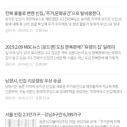
전북 흉물로 변한 빈집, '주거,문화공간'으로 탈바꿈한다.
방치된 빈집이 희망하우스로 재탄생합니다.전라북도는 농어촌 지역에 방치된 빈집 80
동에 대해 총 16억 원을 투입해 주거 취약계층 및 청년 활동가 등에게 무상으로 임대
하는 ‘희망하우..
관리자
2019.02.15
조회 944
|
|
2019.2.09 MBC뉴스 [로드맨] 도심 한복판에? '유령의 집' 딜레마
길 위에 답이 있다, 로드맨입니다. 집값은 계속 오른다는데 도심 한복판에서는 유령의
집이 늘고 있습니다. 전국의 빈집만 126만 채. 시골도 아닌 도심 한복판에 왜 이렇게
빈집이 ..
관리자
2019.02.11
조회 891
|
|
남원시, 빈집 리모델링 무상 공급
남원시는 농촌 지역에 방치된 빈집을 새로운 주거공간으로 재창출하여 저소득계층,
신혼부부, 귀농·귀촌인 등에게 무상으로 임대주택을 공급하는 ‘희망하우스 빈집재생사
업’을 시행한다.이번..
관리자
2018.12.13
조회 1124
|
|
서울 빈집 2.3만가구…강남4구만 6,599가구
윤관석 더불어민주당 의원, 국감자료 공개…"주거문제 위해
활용돼야"페이스북트위터카카오스토리네이버밴드기사 인