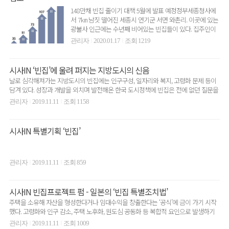
148만채 빈집 줄이기 대책 5월에 발표 예정정부세종청사에
서 7㎞ 남짓 떨어진 세종시 연기군 서면 와촌리. 이곳에 있는
광불사 인근에는 수년째 비어있는 빈집들이 있다. 집주인이
있..
관리자
2020.01.17
조회 1219
|
|
시사IN ‘빈집’에 울려 퍼지는 지방도시의 신음
날로 심각해져가는 지방도시의 빈집에는 인구구성, 일자리와 복지, 고령화 문제 등이
담겨 있다. 성장과 개발을 외치며 발전해온 한국 도시정책에 빈집은 전에 없던 질문을
던진다.사람을..
관리자
2019.11.11
조회 1158
|
|
시사IN 특별기획 ‘빈집’
관리자
2019.11.11
조회 859
|
|
시사IN 빈집프로젝트 펌 - 일본의 ‘빈집 특별조치법’
주택을 소유해 자산을 형성한다거나 임대수익을 창출한다는 ‘공식’에 금이 가기 시작
했다. 고령화와 인구 감소, 주택 노후화, 원도심 공동화 등 복합적 요인으로 발생하기
시작한 빈집이..
관리자
2019.11.11
조회 1009
|
|