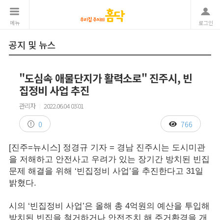
메뉴
로그인
공지 및 뉴스
"도심속 애물단지가 활력소로" 진주시, 빈
집정비 사업 추진
관리자
2022.06.04 03:01
|
0
766
[진주=뉴시스] 정경규 기자 = 경남 진주시는 도시미관
을 저해하고 안전사고 우려가 있는 장기간 방치된 빈집
문제 해결을 위해 ‘빈집정비 사업’을 추진한다고 31일
밝혔다.
시의 ‘빈집정비 사업’은 올해 총 4억원의 예산을 투입해
방치된 빈집을 철거하거나 안전조치 해 주거환경을 개