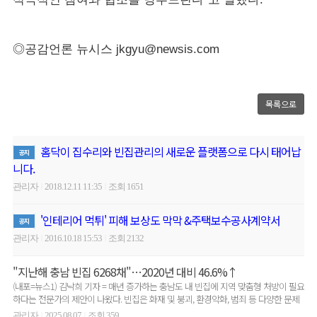
◎공감언론 뉴시스 jkgyu@newsis.com
목록으로
홈닥이 집수리와 빈집관리의 새로운 플랫폼으로 다시 태어납
공지
니다.
관리자
2018.12.11 11:35
조회 1651
|
|
'인테리어 먹튀' 피해 보상도 막막 &주택보수공사계약서
공지
관리자
2016.10.18 15:53
조회 2132
|
|
"지난해 충남 빈집 6268채"…2020년 대비 46.6%↑
(내포=뉴스1) 김낙희 기자 = 매년 증가하는 충남도 내 빈집에 지역 맞춤형 처방이 필요
하다는 전문가의 제안이 나왔다. 빈집은 화재 및 붕괴, 환경악화, 범죄 등 다양한 문제
를 일..
관리자
2025.08.07
조회 359
|
|