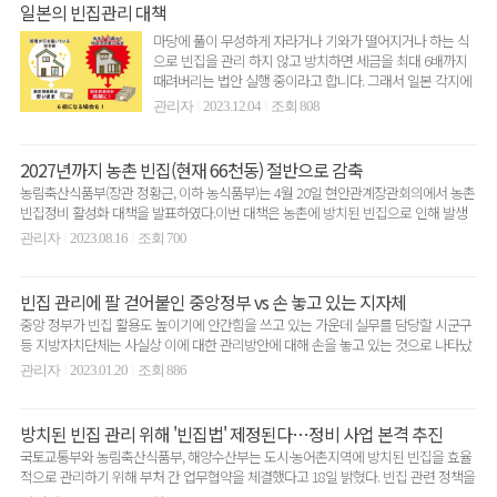
일본의 빈집관리 대책
마당에 풀이 무성하게 자라거나 기와가 떨어지거나 하는 식
으로 빈집을 관리 하지 않고 방치하면 세금을 최대 6배까지
때려버리는 법안 실행 중이라고 합니다. 그래서 일본 각지에
서 빈집..
관리자
2023.12.04
조회 808
|
|
2027년까지 농촌 빈집(현재 66천동) 절반으로 감축
농림축산식품부(장관 정황근, 이하 농식품부)는 4월 20일 현안관계장관회의에서 농촌
빈집정비 활성화 대책을 발표하였다.이번 대책은 농촌에 방치된 빈집으로 인해 발생
하는 환경·위생·..
관리자
2023.08.16
조회 700
|
|
빈집 관리에 팔 걷어붙인 중앙정부 vs 손 놓고 있는 지자체
중앙 정부가 빈집 활용도 높이기에 안간힘을 쓰고 있는 가운데 실무를 담당할 시군구
등 지방자치단체는 사실상 이에 대한 관리방안에 대해 손을 놓고 있는 것으로 나타났
다.정부는 여러 ..
관리자
2023.01.20
조회 886
|
|
방치된 빈집 관리 위해 '빈집법' 제정된다…정비 사업 본격 추진
국토교통부와 농림축산식품부, 해양수산부는 도시·농어촌지역에 방치된 빈집을 효율
적으로 관리하기 위해 부처 간 업무협약을 체결했다고 18일 밝혔다. 빈집 관련 정책을
속도감 있고 효과..