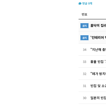
댓글
0
개
번호
홈닥이 집
공지
'인테리어 
공지
34
"지난해 충남
33
흉물 빈집 
32
"폐가 방치
31
빈집 및 소
30
일본의 빈