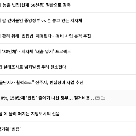
지 농촌 빈집(현재 66천동) 절반으로 감축
 팔 걷어붙인 중앙정부 vs 손 놓고 있는 지자체
 관리 위해 '빈집법' 제정된다…정비 사업 본격 추진
 ‘38만채’…지자체 ‘새숨 넣기’ 프로젝트
집 실태조사로 범죄발생 우려 일소한다
물단지가 활력소로" 진주시, 빈집정비 사업 추진
0%, 150만채 ‘빈집’ 줄이기 나선 정부... 철거비용 ..
빈집’에 울려 퍼지는 지방도시의 신음
별기획 ‘빈집’