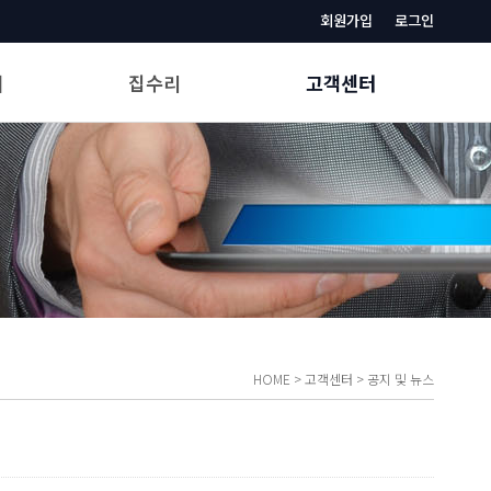
회원가입
로그인
매
집수리
고객센터
가까운 업체찾기
공지 및 뉴스
집수리상식
빈집법률 및 정보
문의하기
업체입점신청
HOME
>
고객센터
>
공지 및 뉴스