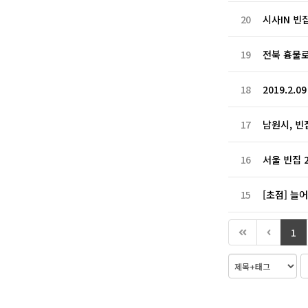
20
시사IN 빈
19
전북 흉물로
18
2019.2.
17
남원시, 빈
16
서울 빈집 
15
[초점] 늘
1