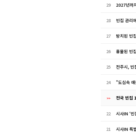
29
2027년까
28
빈집 관리에
27
방치된 빈집
26
흉물된 빈집
25
전주시, 빈
24
"도심속 애
전국 빈집 1
>>
22
시사IN ‘
21
시사IN 특