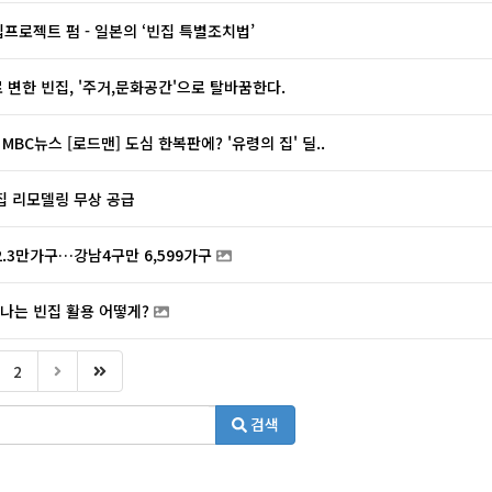
집프로젝트 펌 - 일본의 ‘빈집 특별조치법’
 변한 빈집, '주거,문화공간'으로 탈바꿈한다.
09 MBC뉴스 [로드맨] 도심 한복판에? '유령의 집' 딜..
집 리모델링 무상 공급
2.3만가구…강남4구만 6,599가구
어나는 빈집 활용 어떻게?
2
검색