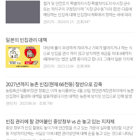
철거 및 안전조치 특별자치시장·특별자치도지사·시장·군수
또는 자치구의 구청장(이하 “시장·군수등”이라 함)은 다음에
해당하는 빈집에 대해 빈집정비계획에서 정하는 바에 따라
해당 빈..
관리자
2024.01.13
조회 847
|
|
일본의 빈집관리 대책
마당에 풀이 무성하게 자라거나 기와가 떨어지거나 하는 식
으로 빈집을 관리 하지 않고 방치하면 세금을 최대 6배까지
때려버리는 법안 실행 중이라고 합니다. 그래서 일본 각지에
서 빈집..
관리자
2023.12.04
조회 808
|
|
2027년까지 농촌 빈집(현재 66천동) 절반으로 감축
농림축산식품부(장관 정황근, 이하 농식품부)는 4월 20일 현안관계장관회의에서 농촌
빈집정비 활성화 대책을 발표하였다.이번 대책은 농촌에 방치된 빈집으로 인해 발생
하는 환경·위생·..
관리자
2023.08.16
조회 700
|
|
빈집 관리에 팔 걷어붙인 중앙정부 vs 손 놓고 있는 지자체
중앙 정부가 빈집 활용도 높이기에 안간힘을 쓰고 있는 가운데 실무를 담당할 시군구
등 지방자치단체는 사실상 이에 대한 관리방안에 대해 손을 놓고 있는 것으로 나타났
다.정부는 여러 ..