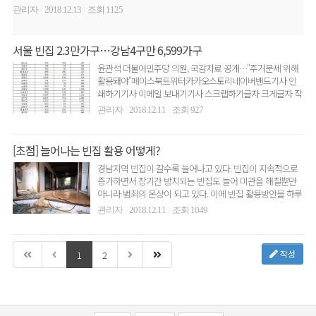
업’을 시행한다.이번..
관리자
2018.12.13
조회 1125
|
|
서울 빈집 2.3만가구…강남4구만 6,599가구
윤관석 더불어민주당 의원, 국감자료 공개…"주거문제 위해
활용돼야"페이스북트위터카카오스토리네이버밴드기사 인
쇄하기기사 이메일 보내기기사 스크랩하기글자 크게글자 작
게2018년 6월 현..
관리자
2018.12.11
조회 927
|
|
[초점] 늘어나는 빈집 활용 어떻게?
경남지역 빈집이 갈수록 늘어나고 있다. 빈집이 지속적으로
증가하면서 장기간 방치되는 빈집도 늘어 미관을 해칠뿐만
아니라 범죄의 온상이 되고 있다. 이에 빈집 활용방안을 하루
빨리 마..
관리자
2018.12.11
조회 1049
|
|
작성
1
2