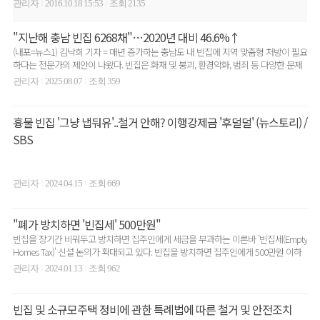
관리자
2016.10.18 15:53
조회 2135
|
|
"지난해 충남 빈집 6268채"…2020년 대비 46.6%↑
(내포=뉴스1) 김낙희 기자 = 매년 증가하는 충남도 내 빈집에 지역 맞춤형 처방이 필요
하다는 전문가의 제안이 나왔다. 빈집은 화재 및 붕괴, 환경악화, 범죄 등 다양한 문제
를 일..
관리자
2025.08.07
조회 359
|
|
흉물 빈집 '그냥 냅둬유'..철거 안해? 이행강제금 '후덜덜' (뉴스토리) /
SBS
관리자
2024.04.15
조회 669
|
|
"폐가 방치하면 '빈집세' 500만원"
빈집을 장기간 비워두고 방치하면 집주인에게 세금을 부과하는 이른바 '빈집세(Empty
Homes Tax)' 신설 논의가 확대되고 있다. 빈집을 방치하면 집주인에게 500만원 이하
의..
관리자
2024.01.13
조회 962
|
|
빈집 및 소규모주택 정비에 관한 특례법에 따른 철거 및 안전조치