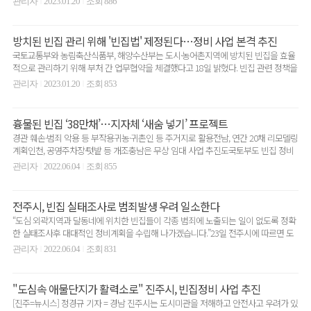
관리자
2023.01.20
조회 886
|
|
방치된 빈집 관리 위해 '빈집법' 제정된다…정비 사업 본격 추진
국토교통부와 농림축산식품부, 해양수산부는 도시·농어촌지역에 방치된 빈집을 효율
적으로 관리하기 위해 부처 간 업무협약을 체결했다고 18일 밝혔다. 빈집 관련 정책을
속도감 있고 효과..
관리자
2023.01.20
조회 853
|
|
흉물된 빈집 ‘38만채’…지자체 ‘새숨 넣기’ 프로젝트
경관 훼손·범죄 악용 등 부작용귀농·귀촌인 등 주거지로 활용전남, 연간 20채 리모델링
계획인천, 공영주차장·텃밭 등 개조충남은 무상 임대 사업 추진도국토부도 빈집 정비
활성화 나..
관리자
2022.06.04
조회 855
|
|
전주시, 빈집 실태조사로 범죄발생 우려 일소한다
“도심 외곽지역과 달동네에 위치한 빈집들이 각종 범죄에 노출되는 일이 없도록 정확
한 실태조사후 대대적인 정비계획을 수립해 나가겠습니다.”23일 전주시에 따르면 도
심 외곽지역과 달동..
관리자
2022.06.04
조회 831
|
|
"도심속 애물단지가 활력소로" 진주시, 빈집정비 사업 추진
[진주=뉴시스] 정경규 기자 = 경남 진주시는 도시미관을 저해하고 안전사고 우려가 있