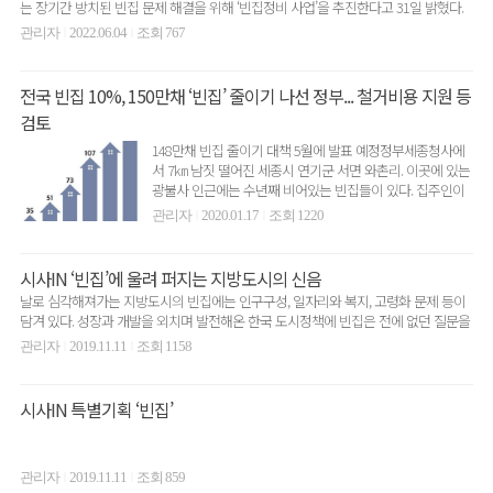
는 장기간 방치된 빈집 문제 해결을 위해 ‘빈집정비 사업’을 추진한다고 31일 밝혔다.
시의 ‘빈..
관리자
2022.06.04
조회 767
|
|
전국 빈집 10%, 150만채 ‘빈집’ 줄이기 나선 정부... 철거비용 지원 등
검토
148만채 빈집 줄이기 대책 5월에 발표 예정정부세종청사에
서 7㎞ 남짓 떨어진 세종시 연기군 서면 와촌리. 이곳에 있는
광불사 인근에는 수년째 비어있는 빈집들이 있다. 집주인이
있..
관리자
2020.01.17
조회 1220
|
|
시사IN ‘빈집’에 울려 퍼지는 지방도시의 신음
날로 심각해져가는 지방도시의 빈집에는 인구구성, 일자리와 복지, 고령화 문제 등이
담겨 있다. 성장과 개발을 외치며 발전해온 한국 도시정책에 빈집은 전에 없던 질문을
던진다.사람을..
관리자
2019.11.11
조회 1158
|
|
시사IN 특별기획 ‘빈집’
관리자
2019.11.11
조회 859
|
|