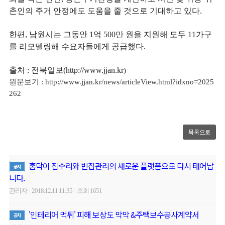
촌인의 주거 안정에도 도움을 줄 것으로 기대하고 있다.
한편, 남원시는 그동안 1억 500만 원을 지원해 모두 11가구
를 리모델링해 수요자들에게 공급했다.
출처 :
전북일보(http://www.jjan.kr
)
원문보기 : http://www.jjan.kr/news/articleView.html?idxno=2025
262
목록으로
홈닥이 집수리와 빈집관리의 새로운 플랫폼으로 다시 태어납
공지
니다.
관리자
2018.12.11 11:35
조회 1651
|
|
'인테리어 먹튀' 피해 보상도 막막 &주택보수공사계약서
공지