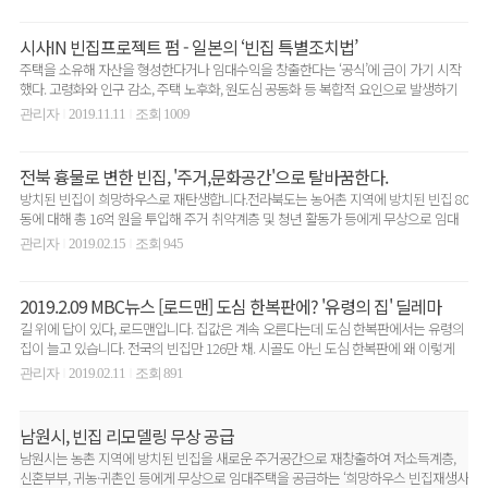
시사IN 빈집프로젝트 펌 - 일본의 ‘빈집 특별조치법’
주택을 소유해 자산을 형성한다거나 임대수익을 창출한다는 ‘공식’에 금이 가기 시작
했다. 고령화와 인구 감소, 주택 노후화, 원도심 공동화 등 복합적 요인으로 발생하기
시작한 빈집이..
관리자
2019.11.11
조회 1009
|
|
전북 흉물로 변한 빈집, '주거,문화공간'으로 탈바꿈한다.
방치된 빈집이 희망하우스로 재탄생합니다.전라북도는 농어촌 지역에 방치된 빈집 80
동에 대해 총 16억 원을 투입해 주거 취약계층 및 청년 활동가 등에게 무상으로 임대
하는 ‘희망하우..
관리자
2019.02.15
조회 945
|
|
2019.2.09 MBC뉴스 [로드맨] 도심 한복판에? '유령의 집' 딜레마
길 위에 답이 있다, 로드맨입니다. 집값은 계속 오른다는데 도심 한복판에서는 유령의
집이 늘고 있습니다. 전국의 빈집만 126만 채. 시골도 아닌 도심 한복판에 왜 이렇게
빈집이 ..
관리자
2019.02.11
조회 891
|
|
남원시, 빈집 리모델링 무상 공급
남원시는 농촌 지역에 방치된 빈집을 새로운 주거공간으로 재창출하여 저소득계층,
신혼부부, 귀농·귀촌인 등에게 무상으로 임대주택을 공급하는 ‘희망하우스 빈집재생사