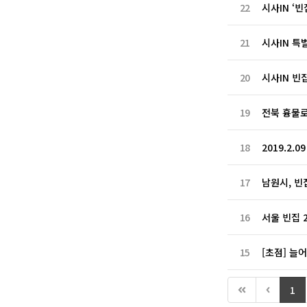
22
시사IN ‘
21
시사IN 특
20
시사IN 빈
19
전북 흉물로
18
2019.2.
17
남원시, 빈
16
서울 빈집 
15
[초점] 늘
1