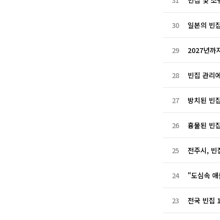
31
빈집 및 소
30
일본의 빈
29
2027년까
28
빈집 관리에
27
방치된 빈집
26
흉물된 빈집
25
전주시, 빈
24
"도심속 애
23
전국 빈집 1