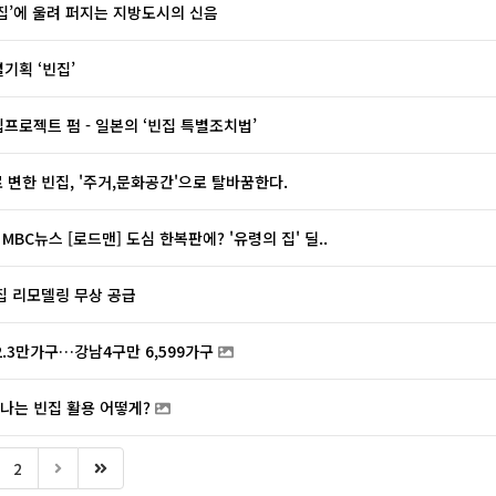
빈집’에 울려 퍼지는 지방도시의 신음
별기획 ‘빈집’
집프로젝트 펌 - 일본의 ‘빈집 특별조치법’
 변한 빈집, '주거,문화공간'으로 탈바꿈한다.
09 MBC뉴스 [로드맨] 도심 한복판에? '유령의 집' 딜..
집 리모델링 무상 공급
2.3만가구…강남4구만 6,599가구
어나는 빈집 활용 어떻게?
2