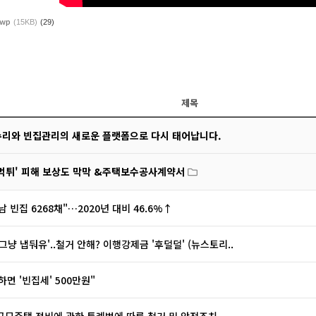
wp
(15KB)
(29)
제목
수리와 빈집관리의 새로운 플랫폼으로 다시 태어납니다.
먹튀' 피해 보상도 막막 &주택보수공사계약서
 빈집 6268채"…2020년 대비 46.6%↑
'그냥 냅둬유'..철거 안해? 이행강제금 '후덜덜' (뉴스토리..
하면 '빈집세' 500만원"