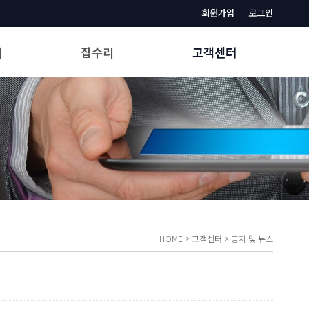
회원가입
로그인
매
집수리
고객센터
가까운 업체찾기
공지 및 뉴스
집수리상식
빈집법률 및 정보
문의하기
업체입점신청
HOME
>
고객센터
>
공지 및 뉴스