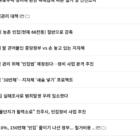
규모주택 정비에 관한 특례법에 따른 철거 및 안전조치
집관리 대책
지 농촌 빈집(현재 66천동) 절반으로 감축
 팔 걷어붙인 중앙정부 vs 손 놓고 있는 지자체
 관리 위해 '빈집법' 제정된다…정비 사업 본격 추진
 ‘38만채’…지자체 ‘새숨 넣기’ 프로젝트
집 실태조사로 범죄발생 우려 일소한다
물단지가 활력소로" 진주시, 빈집정비 사업 추진
0%, 150만채 ‘빈집’ 줄이기 나선 정부... 철거비용 ..