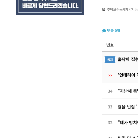
주택보수공사계약서.h
댓글
0
개
번호
홈닥이 집
공지
'인테리어 
>>
34
"지난해 충남
33
흉물 빈집 
32
"폐가 방치