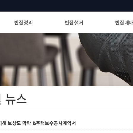
빈집정리
빈집철거
빈집매
신청하기
신청하기
빈집거래
서비스 및 요금안내
서비스 및 요금안내
정리보고
철거보고
및 뉴스
 피해 보상도 막막 &주택보수공사계약서