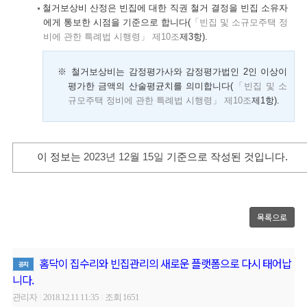
철거보상비 산정은 빈집에 대한 직권 철거 결정을 빈집 소유자
에게 통보한 시점을 기준으로 합니다(
「빈집 및 소규모주택 정
비에 관한 특례법 시행령」 제10조
제3항).
※ 철거보상비는 감정평가사와 감정평가법인 2인 이상이
평가한 금액의 산술평균치를 의미합니다(
「빈집 및 소
규모주택 정비에 관한 특례법 시행령」 제10조
제1항).
이 정보는
2023년 12월 15일
기준으로 작성된 것입니다.
목록으로
홈닥이 집수리와 빈집관리의 새로운 플랫폼으로 다시 태어납
공지
니다.
관리자
2018.12.11 11:35
조회 1651
|
|