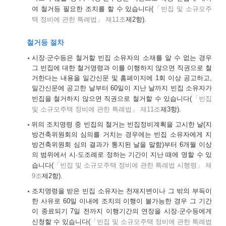
여 철거등 필요한 조치를 할 수 있습니다(
「빈집 및 소규모주
택 정비에 관한 특례법」 제11조
제2항).
철거등 절차
시장·군수등은 철거할 빈집 소유자의 소재를 알 수 없는 경우
그 빈집에 대한 철거명령과 이를 이행하지 않으면 직권으로 철
거한다는 내용을 일간신문 및 홈페이지에 1회 이상 공고하고,
일간신문에 공고한 날부터 60일이 지난 날까지 빈집 소유자가
빈집을 철거하지 않으면 직권으로 철거할 수 있습니다(
「빈집
및 소규모주택 정비에 관한 특례법」 제11조
제3항).
위의 조치명령 중 빈집의 철거는 빈집정비계획을 고시한 날(지
방건축위원회의 심의를 거치는 경우에는 빈집 소유자에게 지
방건축위원회 심의 결과가 통지된 날을 말함)부터 6개월 이상
의 범위에서 시·도조례로 정하는 기간이 지난 때에 명할 수 있
습니다(
「빈집 및 소규모주택 정비에 관한 특례법 시행령」 제
9조
제2항).
조치명령을 받은 빈집 소유자는 천재지변이나 그 밖의 부득이
한 사유로 60일 이내에 조치의 이행이 불가능한 경우 그 기간
이 종료되기 7일 전까지 이행기간의 연장을 시장·군수등에게
신청할 수 있습니다(
「빈집 및 소규모주택 정비에 관한 특례법