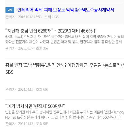
'인테리어 먹튀' 피해 보상도 막막 &주택보수공사계약서
공지
관리자
2016.10.18 15:53
조회 2135
|
|
"지난해 충남 빈집 6268채"…2020년 대비 46.6%↑
(내포=뉴스1) 김낙희 기자 = 매년 증가하는 충남도 내 빈집에 지역 맞춤형 처방이 필요
하다는 전문가의 제안이 나왔다. 빈집은 화재 및 붕괴, 환경악화, 범죄 등 다양한 문제
를 일..
관리자
2025.08.07
조회 359
|
|
흉물 빈집 '그냥 냅둬유'..철거 안해? 이행강제금 '후덜덜' (뉴스토리) /
SBS
관리자
2024.04.15
조회 669
|
|
"폐가 방치하면 '빈집세' 500만원"
빈집을 장기간 비워두고 방치하면 집주인에게 세금을 부과하는 이른바 '빈집세(Empty
Homes Tax)' 신설 논의가 확대되고 있다. 빈집을 방치하면 집주인에게 500만원 이하
의..
관리자
2024.01.13
조회 963
|
|