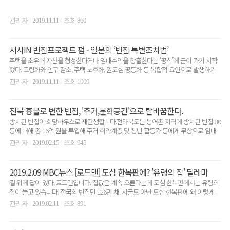
관리자
2019.11.11
조회 860
|
|
시사IN 빈집프로젝트 펌 - 일본의 ‘빈집 특별조치법’
주택을 소유해 자산을 형성한다거나 임대수익을 창출한다는 ‘공식’에 금이 가기 시작
했다. 고령화와 인구 감소, 주택 노후화, 원도심 공동화 등 복합적 요인으로 발생하기
시작한 빈집이..
관리자
2019.11.11
조회 1009
|
|
전북 흉물로 변한 빈집, '주거,문화공간'으로 탈바꿈한다.
방치된 빈집이 희망하우스로 재탄생합니다.전라북도는 농어촌 지역에 방치된 빈집 80
동에 대해 총 16억 원을 투입해 주거 취약계층 및 청년 활동가 등에게 무상으로 임대
하는 ‘희망하우..
관리자
2019.02.15
조회 945
|
|
2019.2.09 MBC뉴스 [로드맨] 도심 한복판에? '유령의 집' 딜레마
길 위에 답이 있다, 로드맨입니다. 집값은 계속 오른다는데 도심 한복판에서는 유령의
집이 늘고 있습니다. 전국의 빈집만 126만 채. 시골도 아닌 도심 한복판에 왜 이렇게
빈집이 ..
관리자
2019.02.11
조회 891
|
|