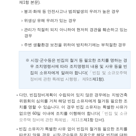
제1항 본문).
붕괴·화재 등 안전사고나 범죄발생의 우려가 높은 경우
위생상 유해 우려가 있는 경우
관리가 적절히 되지 아니하여 현저히 경관을 훼손하고 있는
경우
주변 생활환경 보전을 위하여 방치하기에는 부적절한 경우
※ 시장·군수등은 빈집의 철거 등 필요한 조치를 명하는 경
우 조치명령서에 따라 조치명령의 내용 및 사유 등을 빈
집의 소유자에게 알려야 합니다(
「빈집 및 소규모주택
정비에 관한 특례법 시행령」 제9조
제1항).
다만, 빈집정비계획이 수립되어 있지 않은 경우에는 지방건축
위원회의 심의를 거쳐 해당 빈집 소유자에게 철거등 필요한 조
치를 명할 수 있습니다. 이 경우 빈집 소유자는 특별한 사유가
없으면 60일 이내에 조치를 이행해야 합니다(
「빈집 및 소규
모주택 정비에 관한 특례법」 제11조
제1항 단서).
빈집 소유자가 특별한 사유 없이 빈집의 철거등 필요한 조치를
따르지 않을 경우, 시장·군수등은 직권으로 해당 빈집에 대하