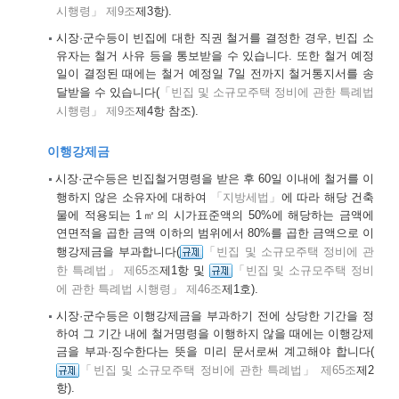
시행령」 제9조
제3항).
시장·군수등이 빈집에 대한 직권 철거를 결정한 경우, 빈집 소
유자는 철거 사유 등을 통보받을 수 있습니다. 또한 철거 예정
일이 결정된 때에는 철거 예정일 7일 전까지 철거통지서를 송
달받을 수 있습니다(
「빈집 및 소규모주택 정비에 관한 특례법
시행령」 제9조
제4항 참조).
이행강제금
시장·군수등은 빈집철거명령을 받은 후 60일 이내에 철거를 이
행하지 않은 소유자에 대하여
「지방세법」
에 따라 해당 건축
물에 적용되는 1㎡의 시가표준액의 50%에 해당하는 금액에
연면적을 곱한 금액 이하의 범위에서 80%를 곱한 금액으로 이
행강제금을 부과합니다(
「빈집 및 소규모주택 정비에 관
한 특례법」 제65조
제1항 및
「빈집 및 소규모주택 정비
에 관한 특례법 시행령」 제46조
제1호).
시장·군수등은 이행강제금을 부과하기 전에 상당한 기간을 정
하여 그 기간 내에 철거명령을 이행하지 않을 때에는 이행강제
금을 부과·징수한다는 뜻을 미리 문서로써 계고해야 합니다(
「빈집 및 소규모주택 정비에 관한 특례법」 제65조
제2
항).