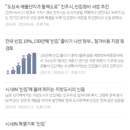
"도심속 애물단지가 활력소로" 진주시, 빈집정비 사업 추진
[진주=뉴시스] 정경규 기자 = 경남 진주시는 도시미관을 저해하고 안전사고 우려가 있
는 장기간 방치된 빈집 문제 해결을 위해 ‘빈집정비 사업’을 추진한다고 31일 밝혔다.
시의 ‘빈..
관리자
2022.06.04
조회 768
|
|
전국 빈집 10%, 150만채 ‘빈집’ 줄이기 나선 정부... 철거비용 지원 등
검토
148만채 빈집 줄이기 대책 5월에 발표 예정정부세종청사에
서 7㎞ 남짓 떨어진 세종시 연기군 서면 와촌리. 이곳에 있는
광불사 인근에는 수년째 비어있는 빈집들이 있다. 집주인이
있..
관리자
2020.01.17
조회 1221
|
|
시사IN ‘빈집’에 울려 퍼지는 지방도시의 신음
날로 심각해져가는 지방도시의 빈집에는 인구구성, 일자리와 복지, 고령화 문제 등이
담겨 있다. 성장과 개발을 외치며 발전해온 한국 도시정책에 빈집은 전에 없던 질문을
던진다.사람을..
관리자
2019.11.11
조회 1159
|
|
시사IN 특별기획 ‘빈집’