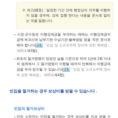
※ 계고(戒告) : 일정한 기간 안에 행정상의 의무를 이행하
지 않을 경우에, 강제 집행 한다는 내용을 문서로 알리
는 것을 말합니다.
시장·군수등은 이행강제금을 부과하는 때에는 이행강제금의
금액·부과사유·납부기한·수납기관·불복방법 등을 적은 문서로
해야 합니다(
「빈집 및 소규모주택 정비에 관한 특례법」
제65조
제3항).
최초의 철거명령이 있었던 날을 기준으로 하여 1년에 2회 이내
의 범위에서 그 철거명령이 이행될 때까지 반복해서 이행강제
금을 부과·징수될 수 있습니다(
「빈집 및 소규모주택 정비
에 관한 특례법」 제65조
제4항).
빈집을 철거하는 경우 보상비를 받을 수 있습니다
.
빈집의 철거보상비
빈집 소유자는 빈집을 철거하는 경우 보상비를 지급 받을 수