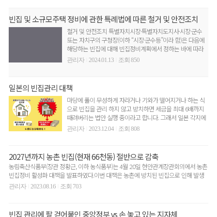
빈집 및 소규모주택 정비에 관한 특례법에 따른 철거 및 안전조치
철거 및 안전조치 특별자치시장·특별자치도지사·시장·군수
또는 자치구의 구청장(이하 “시장·군수등”이라 함)은 다음에
해당하는 빈집에 대해 빈집정비계획에서 정하는 바에 따라
해당 빈..
관리자
2024.01.13
조회 850
|
|
일본의 빈집관리 대책
마당에 풀이 무성하게 자라거나 기와가 떨어지거나 하는 식
으로 빈집을 관리 하지 않고 방치하면 세금을 최대 6배까지
때려버리는 법안 실행 중이라고 합니다. 그래서 일본 각지에
서 빈집..
관리자
2023.12.04
조회 808
|
|
2027년까지 농촌 빈집(현재 66천동) 절반으로 감축
농림축산식품부(장관 정황근, 이하 농식품부)는 4월 20일 현안관계장관회의에서 농촌
빈집정비 활성화 대책을 발표하였다.이번 대책은 농촌에 방치된 빈집으로 인해 발생
하는 환경·위생·..
관리자
2023.08.16
조회 703
|
|
빈집 관리에 팔 걷어붙인 중앙정부 vs 손 놓고 있는 지자체