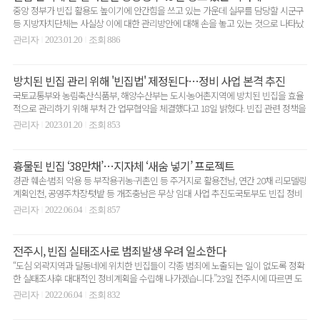
중앙 정부가 빈집 활용도 높이기에 안간힘을 쓰고 있는 가운데 실무를 담당할 시군구
등 지방자치단체는 사실상 이에 대한 관리방안에 대해 손을 놓고 있는 것으로 나타났
다.정부는 여러 ..
관리자
2023.01.20
조회 886
|
|
방치된 빈집 관리 위해 '빈집법' 제정된다…정비 사업 본격 추진
국토교통부와 농림축산식품부, 해양수산부는 도시·농어촌지역에 방치된 빈집을 효율
적으로 관리하기 위해 부처 간 업무협약을 체결했다고 18일 밝혔다. 빈집 관련 정책을
속도감 있고 효과..
관리자
2023.01.20
조회 853
|
|
흉물된 빈집 ‘38만채’…지자체 ‘새숨 넣기’ 프로젝트
경관 훼손·범죄 악용 등 부작용귀농·귀촌인 등 주거지로 활용전남, 연간 20채 리모델링
계획인천, 공영주차장·텃밭 등 개조충남은 무상 임대 사업 추진도국토부도 빈집 정비
활성화 나..
관리자
2022.06.04
조회 857
|
|
전주시, 빈집 실태조사로 범죄발생 우려 일소한다
“도심 외곽지역과 달동네에 위치한 빈집들이 각종 범죄에 노출되는 일이 없도록 정확
한 실태조사후 대대적인 정비계획을 수립해 나가겠습니다.”23일 전주시에 따르면 도
심 외곽지역과 달동..
관리자
2022.06.04
조회 832
|
|