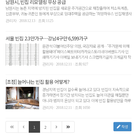
남원시, 빈집 리모델링 무상 공급
남원시는 농촌 지역에 방치된 빈집을 새로운 주거공간으로 재창출하여 저소득계층,
신혼부부, 귀농·귀촌인 등에게 무상으로 임대주택을 공급하는 ‘희망하우스 빈집재생사
업’을 시행한다.이번..
관리자
2018.12.13
조회 1125
|
|
서울 빈집 2.3만가구…강남4구만 6,599가구
윤관석 더불어민주당 의원, 국감자료 공개…"주거문제 위해
활용돼야"페이스북트위터카카오스토리네이버밴드기사 인
쇄하기기사 이메일 보내기기사 스크랩하기글자 크게글자 작
게2018년 6월 현..
관리자
2018.12.11
조회 927
|
|
[초점] 늘어나는 빈집 활용 어떻게?
경남지역 빈집이 갈수록 늘어나고 있다. 빈집이 지속적으로
증가하면서 장기간 방치되는 빈집도 늘어 미관을 해칠뿐만
아니라 범죄의 온상이 되고 있다. 이에 빈집 활용방안을 하루
빨리 마..
관리자
2018.12.11
조회 1050
|
|
작성
1
2