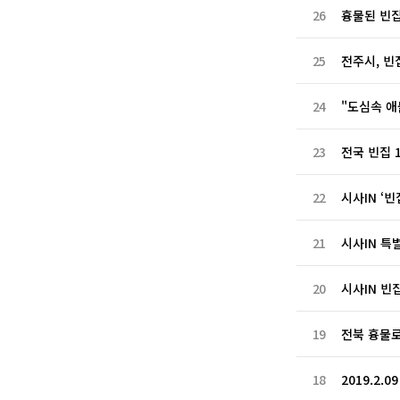
26
흉물된 빈집
25
전주시, 빈
24
"도심속 애
23
전국 빈집 1
22
시사IN ‘
21
시사IN 특
20
시사IN 빈
19
전북 흉물로
18
2019.2.