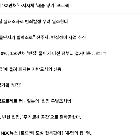
 ‘38만채’…지자체 ‘새숨 넣기’ 프로젝트
집 실태조사로 범죄발생 우려 일소한다
물단지가 활력소로" 진주시, 빈집정비 사업 추진
0%, 150만채 ‘빈집’ 줄이기 나선 정부... 철거비용 ..
빈집’에 울려 퍼지는 지방도시의 신음
별기획 ‘빈집’
집프로젝트 펌 - 일본의 ‘빈집 특별조치법’
 변한 빈집, '주거,문화공간'으로 탈바꿈한다.
09 MBC뉴스 [로드맨] 도심 한복판에? '유령의 집' 딜..