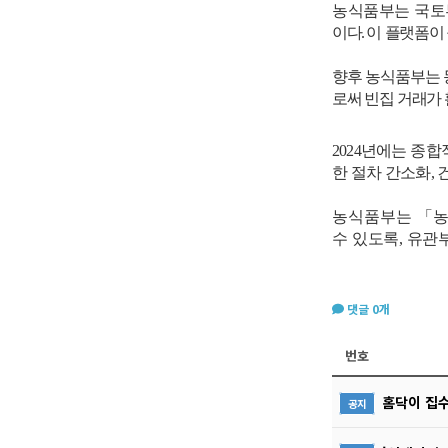
농식품부는 국토
이다
.
이
플랫폼이 
향후 농식품부는 
로써 빈집 거래가
2024
년에는 종합
한 절차 간소화
,
농식품부는
「
농
수
있도록
,
유관부
댓글
0
개
번호
홈닥이 집
공지