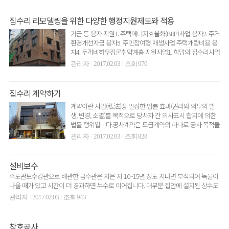
집수리 리모델링을 위한 다양한 행정지원제도와 적용
기금 등 융자 지원1. 주택에너지효율화(BRP)사업 융자2. 주거
환경개선자금 융자3. 주민참여형 재생사업 주택개량비용 융
자4. 두꺼비하우징론취약계층 지원사업1. 희망의 집수리사업
•..
관리자
2017.02.03
조회 970
|
|
집수리 계약하기
계약이란 사법(私法)상 일정한 법률 효과(권리와 의무의 발
생, 변경, 소멸)를 목적으로 당사자 간 의사표시 합치에 의한
법률 행위입니다.공사계약은 도급계약의 하나로 공사 목적물
의 ..
관리자
2017.02.03
조회 828
|
|
설비보수
수도관보수강관으로 배관한 급수관은 지은 지 10~15년 정도 지나면 부식되어 녹물이
나올 때가 있고 시간이 더 경과하면 누수로 이어집니다. 대부분 집안에 설치된 상수도
관에 문제가 ..
관리자
2017.02.03
조회 943
|
|
창호공사