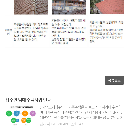
목록으로
집주인 임대주택사업 안내
1.사업소개집주인은 기존주택을 허물고 신축하거나 수선하
여 다가구 등 임대주택을 건설하면 저리융자 지원과 LH가 임
대운영 및 관리를 해주는 사업- 집주인에게는 공실 부담없이
확정 수..
관리자
2017.05.09
조회 843
|
|