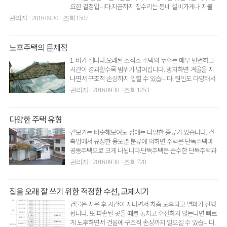
요한 결정입니다.지금까지 집수리는 동네 설비가게나 지물
포, 소규..
관리자
2016.09.30
조회 1507
|
|
노후주택의 문제점
1. 비가 샙니다.오래된 조적조 주택의 누수는 매우 빈번하고
시간이 경과할수록 범위가 넓어집니다. 방치하면 겨울을 지
나면서 구조적 손상까지 입힐 수 있습니다. 원인도 다양해서
지반..
관리자
2016.09.30
조회 1253
|
|
다양한 주택 유형
겉보기는 비슷해보여도 집에는 다양한 종류가 있습니다. 건
축법에서 규정한 용도별 분류에 의하면 주택은 단독주택과
공동주택으로 크게 나뉩니다.단독주택은 순수한 단독주택과
다가구주택 등..
관리자
2016.09.30
조회 728
|
|
집을 오래 잘 쓰기 위한 적정한 수선, 교체시기
건물은 지은 후 시간이 지나면서 차츰 노후되고 열화가 진행
됩니다. 또 파손된 곳을 때를 놓치고 수선하지 않는다면 빠르
게 노후하면서 건물에 구조적 손상까지 일으킬 수 있습니다.