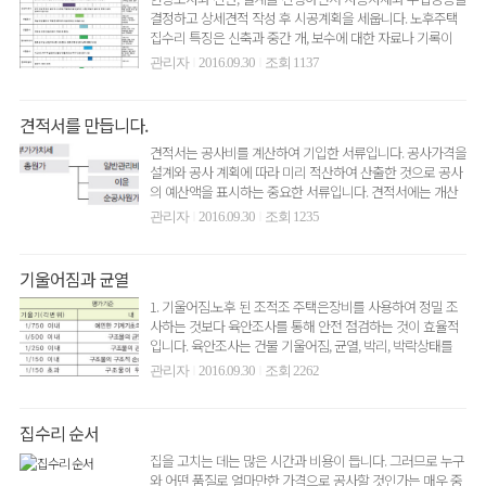
결정하고 상세견적 작성 후 시공계획을 세웁니다. 노후주택
집수리 특징은 신축과 중간 개, 보수에 대한 자료나 기록이
없는 ..
관리자
2016.09.30
조회 1137
|
|
견적서를 만듭니다.
견적서는 공사비를 계산하여 기입한 서류입니다. 공사가격을
설계와 공사 계획에 따라 미리 적산하여 산출한 것으로 공사
의 예산액을 표시하는 중요한 서류입니다. 견적서에는 개산
견적과 ..
관리자
2016.09.30
조회 1235
|
|
기울어짐과 균열
1. 기울어짐.노후 된 조적조 주택은장비를 사용하여 정밀 조
사하는 것보다 육안조사를 통해 안전 점검하는 것이 효율적
입니다. 육안조사는 건물 기울어짐, 균열, 박리, 박락상태를
통해..
관리자
2016.09.30
조회 2262
|
|
집수리 순서
집을 고치는 데는 많은 시간과 비용이 듭니다. 그러므로 누구
와 어떤 품질로 얼마만한 가격으로 공사할 것인가는 매우 중