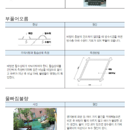
부풀어오름
물빠짐불량