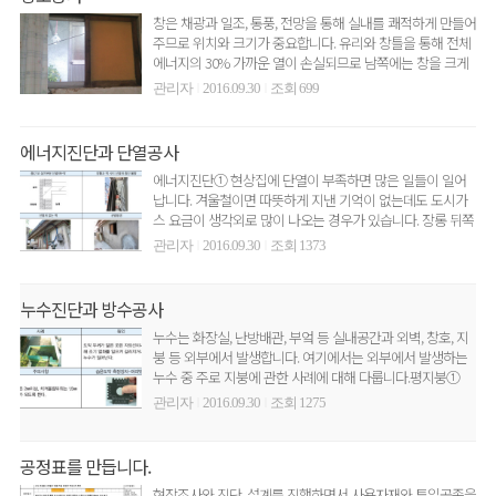
창은 채광과 일조, 통풍, 전망을 통해 실내를 쾌적하게 만들어
주므로 위치와 크기가 중요합니다. 유리와 창틀을 통해 전체
에너지의 30% 가까운 열이 손실되므로 남쪽에는 창을 크게
내..
관리자
2016.09.30
조회 699
|
|
에너지진단과 단열공사
에너지진단① 현상집에 단열이 부족하면 많은 일들이 일어
납니다. 겨울철이면 따뜻하게 지낸 기억이 없는데도 도시가
스 요금이 생각외로 많이 나오는 경우가 있습니다. 장롱 뒤쪽
어딘가에 ..
관리자
2016.09.30
조회 1373
|
|
누수진단과 방수공사
누수는 화장실, 난방배관, 부엌 등 실내공간과 외벽, 창호, 지
붕 등 외부에서 발생합니다. 여기에서는 외부에서 발생하는
누수 중 주로 지붕에 관한 사례에 대해 다룹니다.평지붕①
현..
관리자
2016.09.30
조회 1275
|
|
공정표를 만듭니다.
현장조사와 진단, 설계를 진행하면서 사용자재와 투입공종을